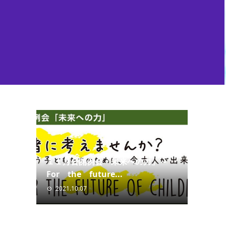
１１月公開例会「未来への力」～
For the future...
2021.10.07