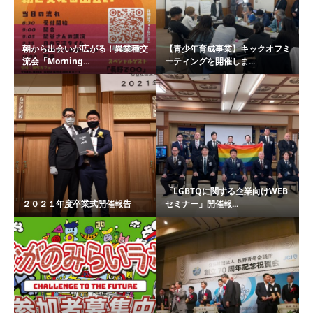
朝から出会いが広がる！異業種交
【青少年育成事業】キックオフミ
流会「Morning...
ーティングを開催しま...
「LGBTQに関する企業向けWEB
２０２１年度卒業式開催報告
セミナー」開催報...