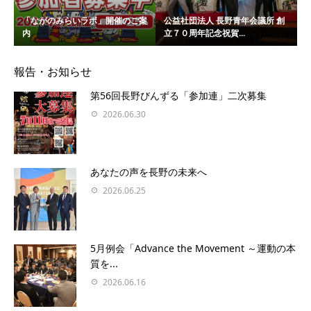
「ながのみらいラボ」開催のご案
公益社団法人 長野青年会議所 創
内
立７０周年記念祝賀...
報告・お知らせ
第56回長野びんずる「参加連」二次募集
2026.06.30
あなたの声を⻑野の未来へ
2026.06.25
5月例会「Advance the Movement ～運動の本
質を...
2026.06.16