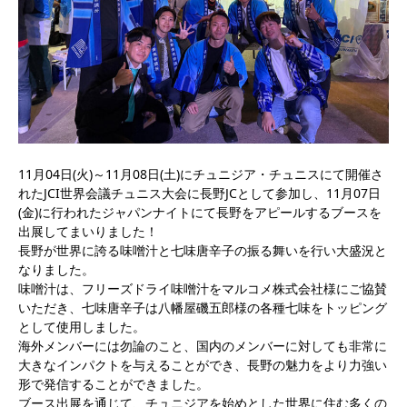
11月04日(火)～11月08日(土)にチュニジア・チュニスにて開催さ
れたJCI世界会議チュニス大会に長野JCとして参加し、11月07日
(金)に行われたジャパンナイトにて長野をアピールするブースを
出展してまいりました！
長野が世界に誇る味噌汁と七味唐辛子の振る舞いを行い大盛況と
なりました。
味噌汁は、フリーズドライ味噌汁をマルコメ株式会社様にご協賛
いただき、七味唐辛子は八幡屋磯五郎様の各種七味をトッピング
として使用しました。
海外メンバーには勿論のこと、国内のメンバーに対しても非常に
大きなインパクトを与えることができ、長野の魅力をより力強い
形で発信することができました。
ブース出展を通じて、チュニジアを始めとした世界に住む多くの