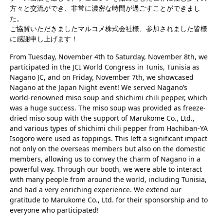
方々と交流ができ、非常に濃密な時間が過ごすことができまし
た。
ご協賛いただきましたマルコメ株式会社様、参加されました皆様
に感謝申し上げます！
From Tuesday, November 4th to Saturday, November 8th, we
participated in the JCI World Congress in Tunis, Tunisia as
Nagano JC, and on Friday, November 7th, we showcased
Nagano at the Japan Night event! We served Nagano’s
world-renowned miso soup and shichimi chili pepper, which
was a huge success. The miso soup was provided as freeze-
dried miso soup with the support of Marukome Co., Ltd.,
and various types of shichimi chili pepper from Hachiban-YA
Isogoro were used as toppings. This left a significant impact
not only on the overseas members but also on the domestic
members, allowing us to convey the charm of Nagano in a
powerful way. Through our booth, we were able to interact
with many people from around the world, including Tunisia,
and had a very enriching experience. We extend our
gratitude to Marukome Co., Ltd. for their sponsorship and to
everyone who participated!