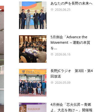
あなたの声を⻑野の未来へ
2026.06.25
5月例会「Advance the
Movement ～運動の本質
を...
2026.06.16
長野JCラジオ 第3回・第4
回放送
2026.05.09
4月例会「芯火伝昇～青燃
よ、大志を抱け～」開催報