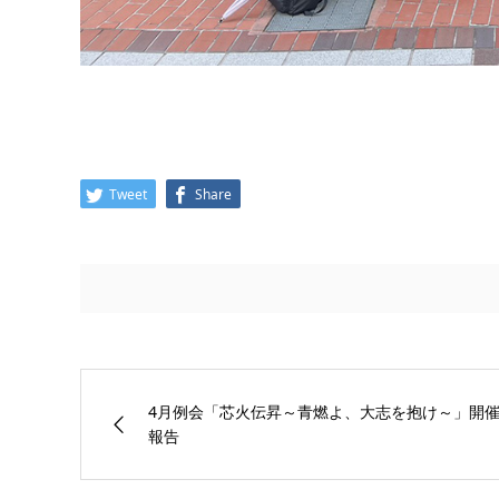
Tweet
Share
4月例会「芯火伝昇～青燃よ、大志を抱け～」開
報告