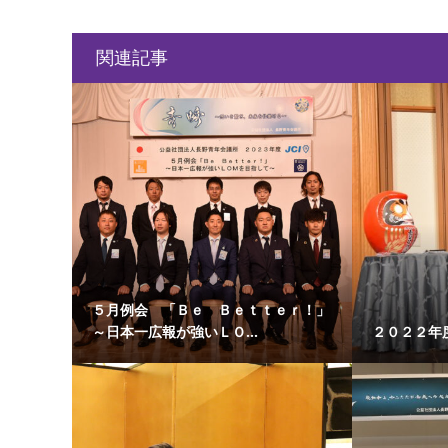
関連記事
５月例会 「Ｂｅ Ｂｅｔｔｅｒ！」
～日本一広報が強いＬＯ...
２０２２年