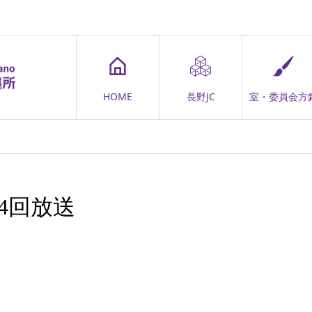
HOME
長野JC
室・委員会方
4回放送