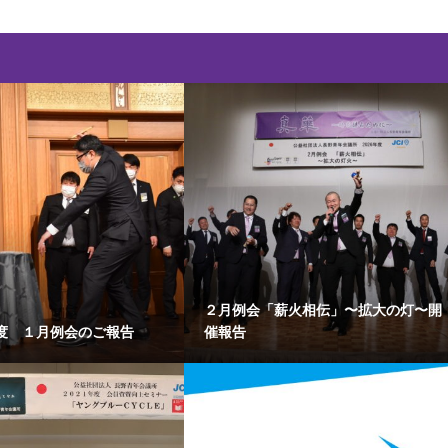
２月例会「薪火相伝」〜拡大の灯〜開
度 １月例会のご報告
催報告