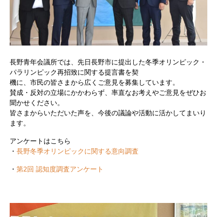
⻑野⻘年会議所では、先⽇⻑野市に提出した冬季オリンピック・
パラリンピック再招致に関する提⾔書を契
機に、市⺠の皆さまから広くご意⾒を募集しています。
賛成・反対の⽴場にかかわらず、率直なお考えやご意⾒をぜひお
聞かせください。
皆さまからいただいた声を、今後の議論や活動に活かしてまいり
ます。
アンケートはこちら
・
⻑野冬季オリンピックに関する意向調査
・
第2回 認知度調査アンケート