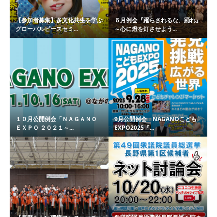
【参加者募集】多文化共生を学ぶ
６月例会『躍らされるな、踊れ』
グローバルピースセミ...
～心に燈を灯させよう...
１０月公開例会「ＮＡＧＡＮＯ
9月公開例会 NAGANOこども
ＥＸＰＯ ２０２１～...
EXPO2025『...