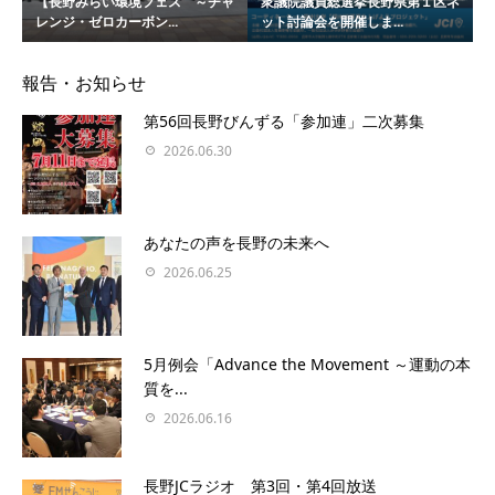
【長野みらい環境フェス ～チャ
衆議院議員総選挙長野県第１区ネ
レンジ・ゼロカーボン...
ット討論会を開催しま...
報告・お知らせ
第56回長野びんずる「参加連」二次募集
2026.06.30
あなたの声を⻑野の未来へ
2026.06.25
5月例会「Advance the Movement ～運動の本
質を...
2026.06.16
長野JCラジオ 第3回・第4回放送