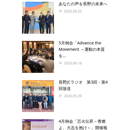
あなたの声を⻑野の未来へ
2026.06.25
5月例会「Advance the
Movement ～運動の本質
を...
2026.06.16
長野JCラジオ 第3回・第4
回放送
2026.05.09
4月例会「芯火伝昇～青燃
よ、大志を抱け～」開催報