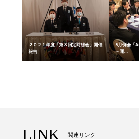
２０２１年度「第３回定時総会」開催
5月例会「Adv
報告
～運...
LINK
関連リンク