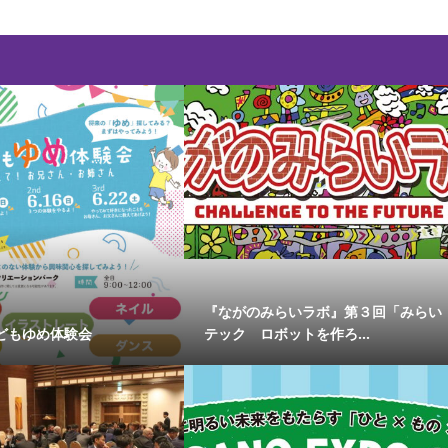
『ながのみらいラボ』第３回「みらい
どもゆめ体験会
テック ロボットを作ろ...